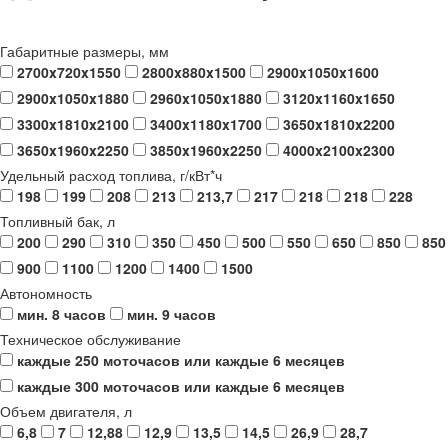
Габаритные размеры, мм
2700x720x1550
2800x880x1500
2900x1050x1600
2900x1050x1880
2960x1050x1880
3120x1160x1650
3300x1810x2100
3400x1180x1700
3650x1810x2200
3650x1960x2250
3850x1960x2250
4000x2100x2300
Удельный расход топлива, г/кВт*ч
198
199
208
213
213,7
217
218
218
228
Топливный бак, л
200
290
310
350
450
500
550
650
850
850
900
1100
1200
1400
1500
Автономность
мин. 8 часов
мин. 9 часов
Техническое обслуживание
каждые 250 моточасов или каждые 6 месяцев
каждые 300 моточасов или каждые 6 месяцев
Объем двигателя, л
6,8
7
12,88
12,9
13,5
14,5
26,9
28,7