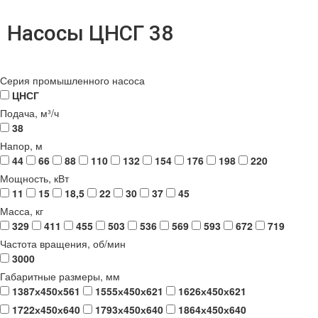
Насосы ЦНСГ 38
Серия промышленного насоса
ЦНСГ
Подача, м³/ч
38
Напор, м
44
66
88
110
132
154
176
198
220
Мощность, кВт
11
15
18,5
22
30
37
45
Масса, кг
329
411
455
503
536
569
593
672
719
Частота вращения, об/мин
3000
Габаритные размеры, мм
1387х450х561
1555х450х621
1626х450х621
1722х450х640
1793х450х640
1864х450х640