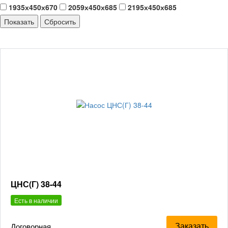
1935х450х670
2059х450х685
2195х450х685
ЦНС(Г) 38-44
Есть в наличии
Заказать
Договорная