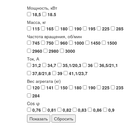
Мощность, кВт
18,5
18.5
Масса, кг
115
165
180
190
195
225
285
Частота вращения, об/мин
745
750
960
1000
1450
1500
2960
2980
3000
Ток, А
31,2
34,7
35,1/20,3
36
36,5/21,1
37,8/21,8
39
41,1/23,7
Вес агрегата (кг)
120
141
150
180
190
225
235
284
Cos φ
0,76
0,81
0,82
0,83
0,86
0,9