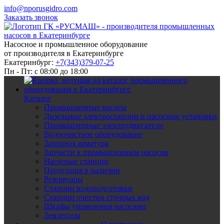
info@nporusgidro.com
Заказать звонок
Насосное и промышленное оборудование
от производителя в Екатеринбурге
Екатеринбург:
+7(343)379-07-25
Пн - Пт: с 08:00 до 18:00
Каталог
Промышленные насосы
Дизельные электростанции и насосные установки
Промышленные электродвигатели
Водоочистное оборудование
Запорная арматура
Запчасти к промышленным насосам
Насосные станции
Продукция в наличии
Резервуары
Станции водоподготовки
Станции очистки сточных вод
Шкафы управления насосами
Землесосы