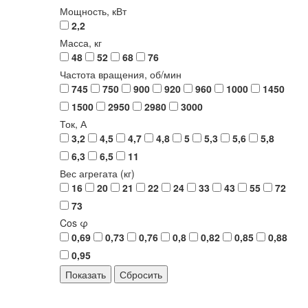
Мощность, кВт
2,2
Масса, кг
48
52
68
76
Частота вращения, об/мин
745
750
900
920
960
1000
1450
1500
2950
2980
3000
Ток, А
3,2
4,5
4,7
4,8
5
5,3
5,6
5,8
6,3
6,5
11
Вес агрегата (кг)
16
20
21
22
24
33
43
55
72
73
Cos φ
0,69
0,73
0,76
0,8
0,82
0,85
0,88
0,95