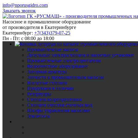
info@nporusgidro.com
Заказать звонок
Насосное и промышленное оборудование
от производителя в Екатеринбурге
Екатеринбург:
+7(343)379-07-25
Пн - Пт: с 08:00 до 18:00
Промышленные насосы
Дизельные электростанции и насосные установки
Промышленные электродвигатели
Водоочистное оборудование
Запорная арматура
Запчасти к промышленным насосам
Насосные станции
Продукция в наличии
Резервуары
Станции водоподготовки
Станции очистки сточных вод
Шкафы управления насосами
Землесосы