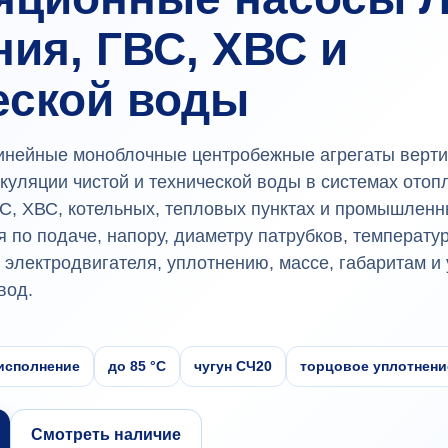
ния, ГВС, ХВС и
еской воды
инейные моноблочные центробежные агрегаты верти
куляции чистой и технической воды в системах отоп
С, ХВС, котельных, тепловых пунктах и промышленн
 по подаче, напору, диаметру патрубков, температу
 электродвигателя, уплотнению, массе, габаритам и
вод.
исполнение
до 85 °C
чугун СЧ20
торцовое уплотнени
Смотреть наличие