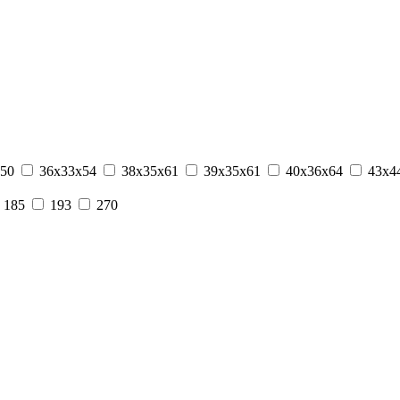
50
36х33х54
38х35х61
39х35х61
40х36х64
43х4
185
193
270