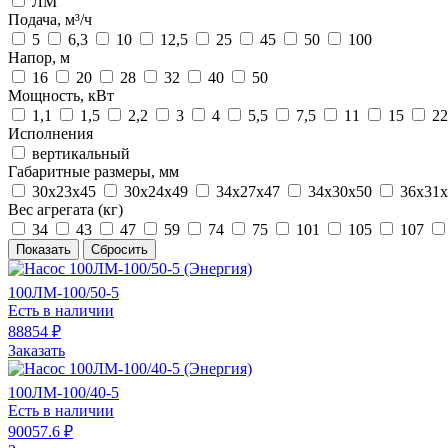
ЛМ
Подача, м³/ч
5
6,3
10
12,5
25
45
50
100
Напор, м
16
20
28
32
40
50
Мощность, кВт
1,1
1,5
2,2
3
4
5,5
7,5
11
15
22
Исполнения
вертикальный
Габаритные размеры, мм
30х23х45
30х24х49
34х27х47
34х30х50
36х31х
Вес агрегата (кг)
34
43
47
59
74
75
101
105
107
100ЛМ-100/50-5
Есть в наличии
88854 ₽
Заказать
100ЛМ-100/40-5
Есть в наличии
90057.6 ₽