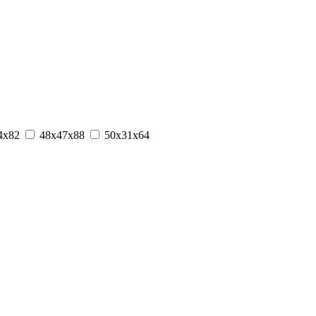
4х82
48х47х88
50x31x64