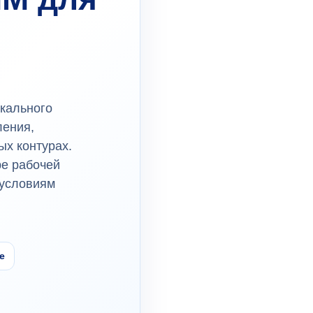
кального
ления,
ых контурах.
ре рабочей
 условиям
е