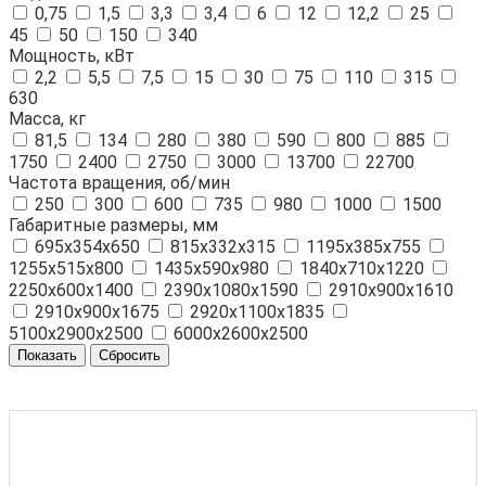
0,75
1,5
3,3
3,4
6
12
12,2
25
45
50
150
340
Мощность, кВт
2,2
5,5
7,5
15
30
75
110
315
630
Масса, кг
81,5
134
280
380
590
800
885
1750
2400
2750
3000
13700
22700
Частота вращения, об/мин
250
300
600
735
980
1000
1500
Габаритные размеры, мм
695х354х650
815х332х315
1195х385х755
1255х515х800
1435х590х980
1840х710х1220
2250х600х1400
2390х1080х1590
2910х900х1610
2910х900х1675
2920х1100х1835
5100х2900х2500
6000х2600х2500