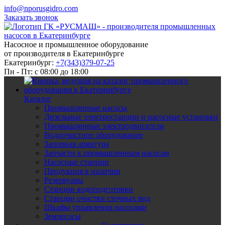
info@nporusgidro.com
Заказать звонок
Насосное и промышленное оборудование
от производителя в Екатеринбурге
Екатеринбург:
+7(343)379-07-25
Пн - Пт: с 08:00 до 18:00
Каталог
Промышленные насосы
Дизельные электростанции и насосные установки
Промышленные электродвигатели
Водоочистное оборудование
Запорная арматура
Запчасти к промышленным насосам
Насосные станции
Продукция в наличии
Резервуары
Станции водоподготовки
Станции очистки сточных вод
Шкафы управления насосами
Землесосы