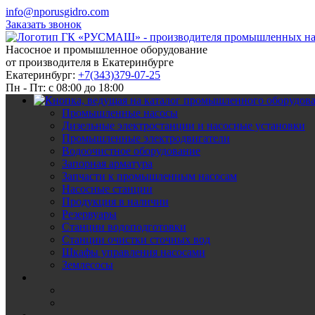
info@nporusgidro.com
Заказать звонок
Насосное и промышленное оборудование
от производителя в Екатеринбурге
Екатеринбург:
+7(343)379-07-25
Пн - Пт: с 08:00 до 18:00
Промышленные насосы
Дизельные электростанции и насосные установки
Промышленные электродвигатели
Водоочистное оборудование
Запорная арматура
Запчасти к промышленным насосам
Насосные станции
Продукция в наличии
Резервуары
Станции водоподготовки
Станции очистки сточных вод
Шкафы управления насосами
Землесосы