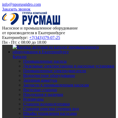
info@nporusgidro.com
Заказать звонок
Насосное и промышленное оборудование
от производителя в Екатеринбурге
Екатеринбург:
+7(343)379-07-25
Пн - Пт: с 08:00 до 18:00
Каталог
Промышленные насосы
Дизельные электростанции и насосные установки
Промышленные электродвигатели
Водоочистное оборудование
Запорная арматура
Запчасти к промышленным насосам
Насосные станции
Продукция в наличии
Резервуары
Станции водоподготовки
Станции очистки сточных вод
Шкафы управления насосами