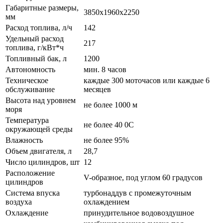
Габаритные размеры,
3850x1960x2250
мм
Расход топлива, л/ч
142
Удельный расход
217
топлива, г/кВт*ч
Топливный бак, л
1200
Автономность
мин. 8 часов
Техническое
каждые 300 моточасов или каждые 6
обслуживание
месяцев
Высота над уровнем
не более 1000 м
моря
Температура
не более 40 0С
окружающей среды
Влажность
не более 95%
Объем двигателя, л
28,7
Число цилиндров, шт
12
Расположение
V-образное, под углом 60 градусов
цилиндров
Система впуска
турбонаддув с промежуточным
воздуха
охлаждением
Охлаждение
принудительное водовоздушное